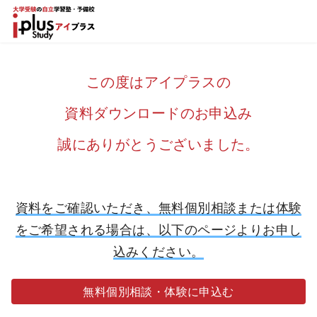
コ
ン
テ
ン
この度はアイプラスの
ツ
へ
資料ダウンロードのお申込み
移
誠にありがとうございました。
動
資料をご確認いただき、無料個別相談または体験
をご希望される場合は、以下のページよりお申し
込みください。
無料個別相談・体験に申込む