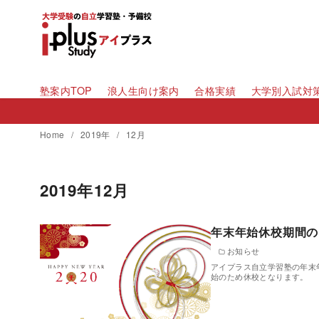
コ
ン
テ
ン
ツ
塾案内TOP
浪人生向け案内
合格実績
大学別入試対
へ
移
Home
2019年
12月
動
2019年12月
年末年始休校期間の
お知らせ
アイプラス自立学習塾の年末年始
始のため休校となります。