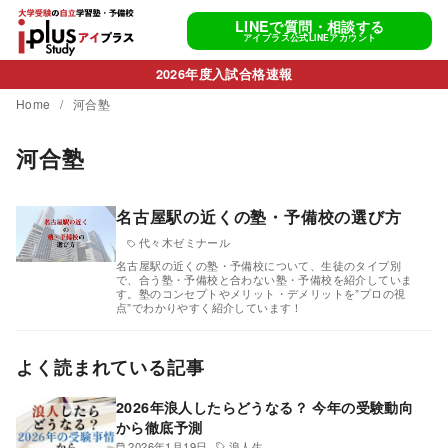
コ
LINEで質問・相談する
ン
アイプラス公式LINEアカウント
テ
2026年度入試合格速報
ン
Home
河合塾
ツ
へ
河合塾
移
動
名古屋駅の近くの塾・予備校の選び方
代々木ゼミナール
名古屋駅の近くの塾・予備校について、生徒のタイプ別
で、合う塾・予備校と合わない塾・予備校を紹介していま
す。塾のコンセプトやメリット・デメリットを”プロの視
点”でわかりやすく紹介しています！
よく読まれている記事
2026年浪人したらどうなる？ 今年の受験動向
から徹底予測
2026年1月19日
浪人生