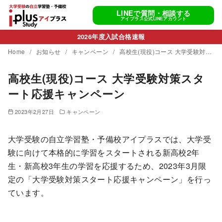
コ
LINEで質問・相談する
ン
アイプラス公式LINEアカウント
テ
2026年度入試合格速報
ン
Home
お知らせ
キャンペーン
高校生(現役)コース 大学受験対策スタート応援キャンペーン
ツ
へ
高校生(現役)コース 大学受験対策スタ
移
ート応援キャンペーン
動
2023年2月27日
キャンペーン
大学受験の自立学習塾・予備校アイプラスでは、大学受
験に向けて本格的に学習をスタートされる新高校2年
生・新高校3年生の学習を応援するため、2023年3月限
定の「大学受験対策スタート応援キャンペーン」を行っ
ています。