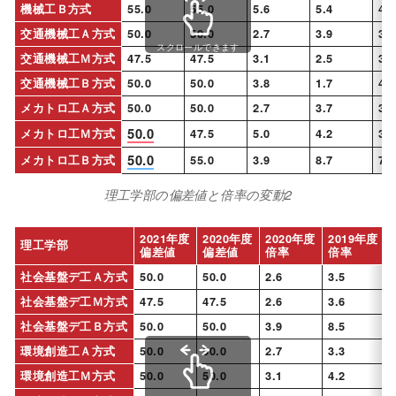
機械工Ｂ方式
55.0
55.0
5.6
5.4
4.1
交通機械工Ａ方式
50.0
50.0
2.7
3.9
3.7
スクロールできます
交通機械工Ｍ方式
47.5
47.5
3.1
2.5
3.4
交通機械工Ｂ方式
50.0
50.0
3.8
1.7
4.6
メカトロ工Ａ方式
50.0
50.0
2.7
3.7
3.0
50.0
メカトロ工Ｍ方式
47.5
5.0
4.2
3.8
50.0
メカトロ工Ｂ方式
55.0
3.9
8.7
7.9
理工学部の偏差値と倍率の変動2
2021年度
2020年度
2020年度
2019年度
理工学部
偏差値
偏差値
倍率
倍率
社会基盤デ工Ａ方式
50.0
50.0
2.6
3.5
社会基盤デ工Ｍ方式
47.5
47.5
2.6
3.6
社会基盤デ工Ｂ方式
50.0
50.0
3.9
8.5
環境創造工Ａ方式
50.0
50.0
2.7
3.3
環境創造工Ｍ方式
50.0
50.0
3.1
4.2