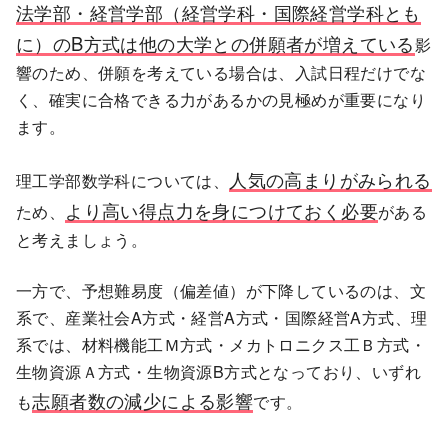
法学部・経営学部（経営学科・国際経営学科とも
に）のB方式は他の大学との併願者が増えている
影
響のため、併願を考えている場合は、入試日程だけでな
く、確実に合格できる力があるかの見極めが重要になり
ます。
人気の高まりがみられる
理工学部数学科については、
より高い得点力を身につけておく必要
ため、
がある
と考えましょう。
一方で、予想難易度（偏差値）が下降しているのは、文
系で、産業社会A方式・経営A方式・国際経営A方式、理
系では、材料機能工Ｍ方式・メカトロニクス工Ｂ方式・
生物資源Ａ方式・生物資源B方式となっており、いずれ
志願者数の減少による影響
も
です。