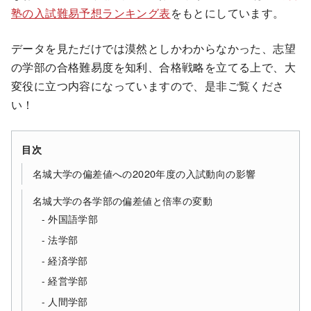
塾の入試難易予想ランキング表
をもとにしています。
データを見ただけでは漠然としかわからなかった、志望
の学部の合格難易度を知利、合格戦略を立てる上で、大
変役に立つ内容になっていますので、是非ご覧くださ
い！
目次
名城大学の偏差値への2020年度の入試動向の影響
名城大学の各学部の偏差値と倍率の変動
外国語学部
法学部
経済学部
経営学部
人間学部