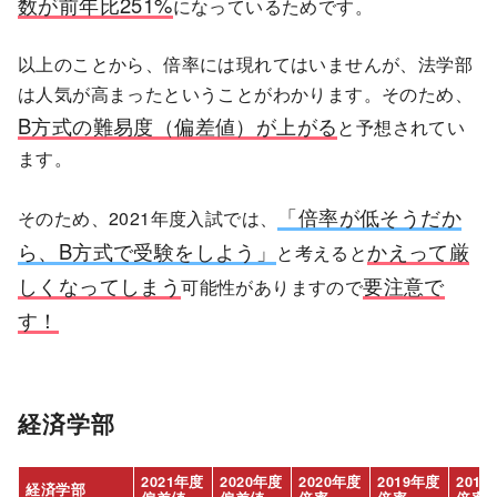
数が前年比251%
になっているためです。
以上のことから、倍率には現れてはいませんが、法学部
は人気が高まったということがわかります。そのため、
B方式の難易度（偏差値）が上がる
と予想されてい
ます。
「倍率が低そうだか
そのため、2021年度入試では、
ら、B方式で受験をしよう」
かえって厳
と考えると
しくなってしまう
要注意で
可能性がありますので
す！
経済学部
2021年度
2020年度
2020年度
2019年度
201
経済学部