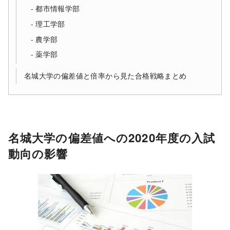
都市情報学部
理工学部
農学部
薬学部
名城大学の偏差値と倍率から見た合格戦略まとめ
名城大学の偏差値への2020年度の入試
動向の影響