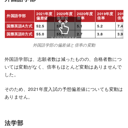
2021年度
2020年度
2020年度
2019年度
201
外国語学部
偏差値
偏差値
倍率
倍率
倍率
国際英語A方式
52.5
52.5
5.1
5.2
7.4
国際英語B方式
55.0
55.0
2.7
3.8
3.9
スクロールできます
外国語学部の偏差値と倍率の変動
外国語学部は、志願者数は減ったものの、合格者数につ
いては変動がなく、倍率もほとんど変動はありませんで
した。
そのため、2021年度入試の予想偏差値についても変動は
ありません。
法学部