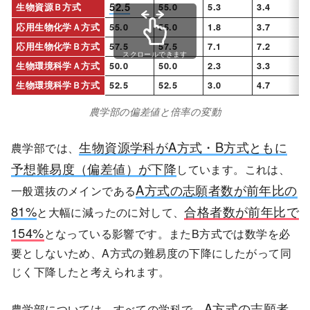
52.5
生物資源Ｂ方式
55.0
5.3
3.4
応用生物化学Ａ方式
55.0
55.0
1.8
3.7
応用生物化学Ｂ方式
57.5
57.5
7.1
7.2
スクロールできます
生物環境科学Ａ方式
50.0
50.0
2.3
3.3
生物環境科学Ｂ方式
52.5
52.5
3.0
4.7
農学部の偏差値と倍率の変動
生物資源学科がA方式・B方式ともに
農学部では、
予想難易度（偏差値）が下降
しています。これは、
A方式の志願者数が前年比の
一般選抜のメインである
81%
合格者数が前年比で
と大幅に減ったのに対して、
154%
となっている影響です。またB方式では数学を必
要としないため、A方式の難易度の下降にしたがって同
じく下降したと考えられます。
A方式の志願者
農学部については、すべての学科で、