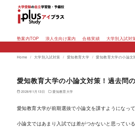
コ
ン
テ
ン
ツ
塾案内TOP
浪人生向け案内
合格実績
大学別入試対
へ
移
Home
大学別入試対策
愛知教育大学
愛知教育大学の小論文対
動
愛知教育大学の小論文対策！過去問の
2026年1月13日
愛知教育大学
愛知教育大学が前期選抜で小論文を課すようになって
小論文ではあまり入試では差がつかないと思ってい